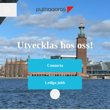
Dela sidan
KARRIÄRMENY
Utvecklas hos oss!
Connecta
Lediga jobb
Skrolla för mer innehåll