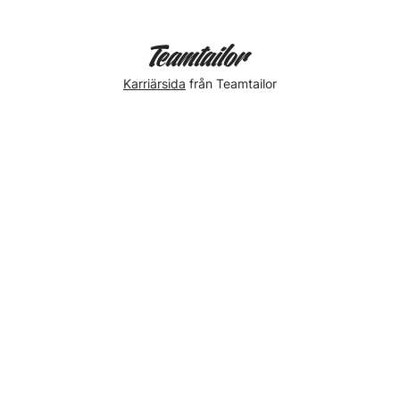
Karriärsida
från Teamtailor
Tisdagsfika
🍰….och
Bosse
🐶
Hanna