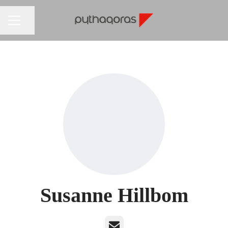
Dela sidan
KARRIÄRMENY
Susanne Hillbom
E-post