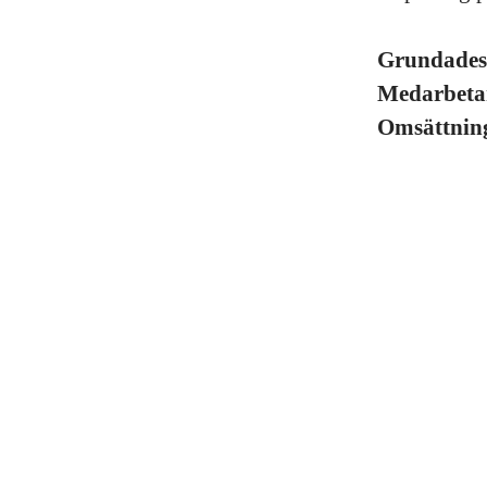
Grundade
Medarbeta
Omsättni