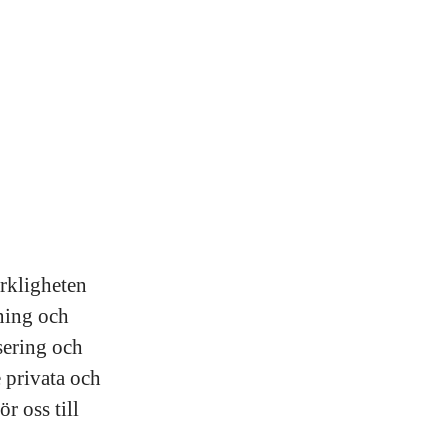
erkligheten
ning och
sering och
 privata och
r oss till