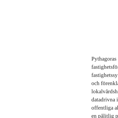
Pythagoras ä
fastighetsf
fastighetssy
och förenkl
lokalvårdsh
datadrivna 
offentliga a
en pålitlig 